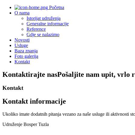
Početna
O nama
Istorijat udruženja
Generalne informacije
Reference
Gdje se nalazimo
Novosti
Usluge
Baza znanja
Foto galerija
Kontakt
Kontaktirajte nas
Pošaljite nam upit, vrlo
Kontakt
Kontakt informacije
Ukoliko imate dodatnih pitanja vezano za naše usluge ili aktivnosti s
Udruženje Bosper Tuzla